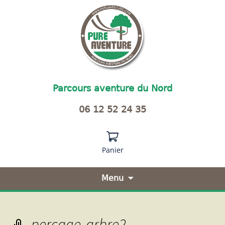
Parcours aventure du Nord
06 12 52 24 35
Panier
Menu
Aller
au
contenu
percage-arbre2
principal