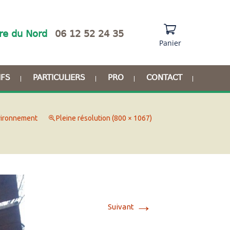
re du Nord
06 12 52 24 35
Panier
IFS
PARTICULIERS
PRO
CONTACT
Anniversaire
Comités d’entreprise
ironnement
Pleine résolution (800 × 1067)
Enterrement de vie de
Séminaires
célibataire
d’entreprises
Idées cadeaux
Groupes scolaires
→
Suivant