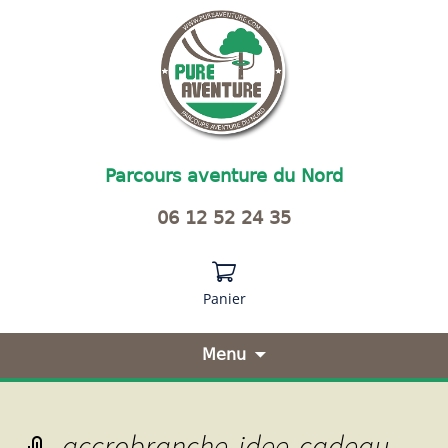
Parcours aventure du Nord
06 12 52 24 35
Panier
Menu
Aller
au
contenu
accrobranche-idee-cadeau
principal