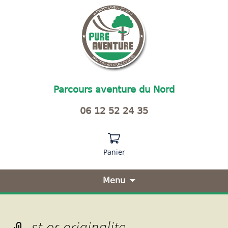
Parcours aventure du Nord
06 12 52 24 35
Panier
Menu
Aller
au
contenu
st-or-originalite
principal