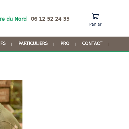
re du Nord
06 12 52 24 35
Panier
IFS
PARTICULIERS
PRO
CONTACT
Anniversaire
Comités d’entreprise
Enterrement de vie de
Séminaires
célibataire
d’entreprises
Idées cadeaux
Groupes scolaires